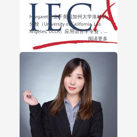
Margaret毕业于美国加州大学洛杉矶
分校（University of California, Los
Angeles, UCLA）应用语言学专业，
拥有超过10年的国际教育与升学规
在长期的学生指导过程中，Margaret
阅读更多
划经验。她曾先后在美国、成都及北
特别擅长通过深度沟通发掘学生的个
京从事教育咨询与留学指导工作，对
性特点、兴趣方向与成长潜力，帮助
中美英教育体系、课程设置及招生要
学生建立清晰的发展目标与长期规划
迄今为止，Margaret已成功帮助众多
求有着深入理解。
路径。她坚信，优秀的申请源于长期
学生获得世界顶尖寄宿学校录取，包
积累与精准规划，而不仅仅是申请阶
括菲利普斯埃克塞特中学（Phillips
段的包装与准备。
Exeter Academy）、劳伦斯威尔学校
（The Lawrenceville School）、格
罗顿学校（Groton School）、迪尔
菲尔德学院（Deerfield Academy）、
圣保罗中学（St. Paul’s School）、霍
奇基斯中学（The Hotchkiss
School）、米尔顿学校（Milton
Academy）、塔夫脱学校（The Taft