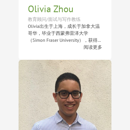
（UC Berkeley）、加州大学洛杉矶
Olivia Zhou
分校（UCLA）、密歇根大学安娜堡
分校（University of Michigan, Ann
教育顾问/面试与写作教练
Arbor）及南加州大学（USC）等世
Olivia出生于上海，成长于加拿大温
界顶尖大学录取。
哥华，毕业于西蒙弗雷泽大学
（Simon Fraser University），获得语
言学文学学士学位，并辅修课程与教
阅读更多
学（Curriculum & Instruction）。同
在教育领域深耕九年，Olivia曾前往
时获得该校语言科学及
韩国高丽大学交换学习，并参与韩国
TESL（Teaching English as a Second
政府项目TaLK（Teaching and
Language）专业认证，具备扎实的
Learning in Korea），积累了丰富的
语言教学与教育学背景。目前，她同
跨文化教育经验。毕业后，她于温哥
Olivia擅长通过深入沟通帮助学生发
时担任不列颠哥伦比亚大学（The
华教授ESL英语及雅思备考课程，帮
掘自身优势，建立自信并提升表达能
University of British Columbia）科学
助学生提升语言能力与学术竞争力。
力。她尤其重视学生的个人成长与故
系学术顾问。
随后加入范迪信国际教育，专注于寄
事塑造，帮助学生在申请过程中展现
宿学校申请、面试培训、文书指导及
真实而独特的个人特质。多年来，她
学生综合能力培养。
已成功帮助众多学生获得米德尔塞克
斯学校（Middlesex School）、劳伦