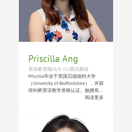
理解，而非简单的经历堆砌。多年
来，他已成功帮助学生获得迪尔菲尔
德学院（Deerfield Academy）、霍奇
基斯中学（The Hotchkiss
School）、米尔顿学院（Milton
Academy）、汉密尔顿学院
（Hamilton College）、芝加哥大学
（University of Chicago）及耶鲁大学
Priscilla Ang
（Yale University）等世界顶尖学府
录取。
资深教育顾问/K-12/面试教练
Priscilla毕业于英国贝德福特大学
（University of Bedfordshire），并获
得剑桥英语教学资格认证。她拥有多
年国际教育及语言教学经验，职业生
阅读更多
涯始于上海一家语言培训中心，随后
多年来，Priscilla与来自世界各地的
担任新加坡投资创办的加拿大国际学
学生密切合作，帮助他们提升英语能
校及越南语言学院副主任，积累了丰
力、学术表现及综合竞争力。她深刻
富的教学管理与学生辅导经验。
理解学生在学习与成长过程中所面临