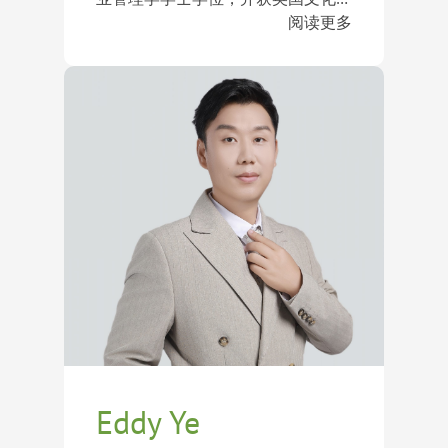
耐顿学校（Benenden School）、拉
会（British Council）官方顾问认
阅读更多
格比公学（Rugby School）、斐特思
证。她拥有超过10年的国际教育与
多年来，Crystal多次前往英国实地探
公学（Fettes College）等英美顶尖
升学规划经验，累计帮助超过300个
访寄宿学校，与学校招生团队保持密
学府。
家庭完成英国、美国及欧洲国家的中
切联系，对学校文化、课程体系、校
学与大学申请，对英式教育体系及寄
园生活及录取要求拥有深入且全面的
宿学校申请拥有丰富的专业经验。
了解。她擅长结合学生的学术背景、
截至目前，Crystal已成功帮助学生获
兴趣特长及未来发展方向，为学生制
得怀科姆女学院（Wycombe
定个性化升学规划，并帮助家庭找到
Abbey）、塞文诺克斯学校
最适合的教育路径。
（Sevenoaks School）、温彻斯特公
学（Winchester College）、查特豪
斯学校（Charterhouse）、拉格比学
校（Rugby School）、圣保罗学校
（St. Paul’s School）、切尔滕纳姆女
子学院（Cheltenham Ladies’
College）、威斯敏斯特学校
（Westminster School）、汤布里奇
学校（Tonbridge School）、布莱顿
Eddy Ye
学院（Brighton College）、德威公