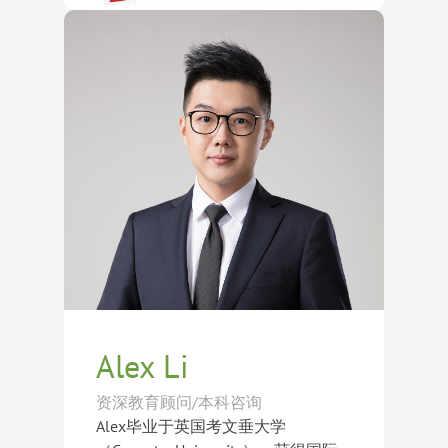
跨文化经历，他对全球主流教育体系
校，足迹遍及美国、英国、瑞士、加
校（The Taft School）、佩迪中学
及学生成长路径有着深刻理解。
拿大及香港等地区，对各类寄宿学校
迄今为止，Zion已成功指导学生获得
（Peddie School）、韦伯中学（The
及精英教育体系拥有丰富的第一手认
菲利普斯安多佛学校（Phillips
Webb Schools）、艾玛威拉德女子
知。他擅长从学生的学术能力、兴趣
Academy Andover）、菲利普斯埃克
中学（Emma Willard School）、北
特长、个性发展及家庭需求出发，为
塞特中学（Phillips Exeter
野山高中（Northfield Mount
学生制定个性化教育规划，并帮助家
Academy）、圣保罗中学（St. Paul’s
Hermon School）、摩尔西斯堡学院
庭精准匹配最适合的学校与成长环
School）、霍奇基斯中学（The
（Mercersburg Academy）、克瑞布
境。
Hotchkiss School）、乔特罗斯玛丽
鲁克中学（Cranbrook Schools）等
霍尔学校（Choate Rosemary
美国顶尖寄宿学校录取；同时帮助学
Hall）、米尔顿学校（Milton
生进入英国切尔滕纳姆女子中学
Academy）、劳伦斯威尔学校（The
（Cheltenham Ladies’ College）、博
Lawrenceville School）、撒切尔学
耐顿中学（Benenden School），加
校（The Thacher School）、米德尔
拿大上加拿大学院（Upper Canada
塞克斯学校（Middlesex School）、
College）、圣乔治学校（St.
格罗顿学校（Groton School）、鲁
Alex Li
George’s School）、爱普比学院
米斯查菲高中（The Loomis Chaffee
（Appleby College），以及瑞士萝实
School）、菲尔中学（Fay
资深教育顾问/本科咨询
学院（Institut Le Rosey）、艾格隆学
School）、鹰溪中学（Eaglebrook
Alex毕业于英国考文垂大学
院（Aiglon College）等世界知名学
School）、伊顿公学（Eton