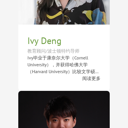
杉矶分校、南加州大学、纽约大学、
密歇根大学安娜堡分校、罗德岛设计
学院、帕森斯设计学院、伯克利音乐
学院、伦敦大学学院、爱丁堡大学、
伦敦艺术大学及墨尔本大学等世界顶
尖学府录取。
Ivy Deng
教育顾问/波士顿特约导师
Ivy毕业于康奈尔大学（Cornell
University），并获得哈佛大学
（Harvard University）比较文学硕士
及博士学位。凭借卓越的学术背景和
阅读更多
跨文化研究经历，她精通六国语言，
在教学领域，Ivy曾于哈佛大学教授
在语言学习、学术写作及批判性思维
写作课程，长期致力于帮助学生提升
培养方面拥有深厚造诣。
学术表达能力、阅读分析能力及写作
技巧。她坚持因材施教，根据不同年
龄段和学习目标设计个性化教学方
同时，Ivy在SAT、PSAT、SSAT及
案，帮助学生建立扎实的语言基础和
GRE等标准化考试辅导方面拥有丰富
高效的学习方法，实现长期学术成
经验。她善于将复杂抽象的考试内容