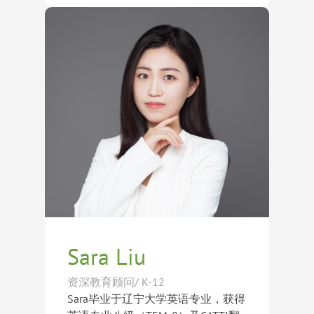
能够从学生成长、学术发展及大学申
经验，Sandra擅长根据每位学生的学
请等多个维度，为学生提供专业且具
术背景、兴趣特长及个人目标制定个
有国际视野的升学规划建议。
性化申请策略。她注重帮助学生建立
长期学术规划，通过科学的目标管理
Sandra尤其擅长挖掘学生个人亮点，
与持续跟进，引导学生逐步提升竞争
帮助学生建立清晰的个人定位和发展
力，并在申请过程中充分展现自身优
方向。她相信成功的申请不仅来自优
势与独特价值。
异的成绩，更来自对学生个性、兴趣
与潜力的深度理解。其指导学生已成
功获得斯坦福大学（Stanford
University）、杜克大学（Duke
University）、西北大学
（Northwestern University）、约翰
霍普金斯大学（Johns Hopkins
University）、康奈尔大学（Cornell
University）、加州大学伯克利分校
Sara Liu
（UC Berkeley）、莱斯大学（Rice
University）、密歇根大学安娜堡分
资深教育顾问/ K-12
校（University of Michigan）、乔治
Sara毕业于辽宁大学英语专业，获得
城大学（Georgetown University）、