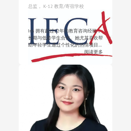
Berkeley、Duke University、London
总监， K-12 教育/寄宿学校
School of Economics 和 University of
Toronto。
Iris 拥有超过12年的教育咨询经验，
长期与低龄学生合作。她尤其喜欢帮
助年轻学生通过个性化的热情项目探
索兴趣，激发他们的潜能。
Iris 具有跨越中西教育体系的背景，
阅读更多
并毫无保留地分享她的留学经历，帮
助家庭理解其中的差异，从而更好地
指导孩子。Iris 出生于澳大利亚，但
Iris 曾走访超过80所美国、英国、瑞
在香港生活了14年，就读于当地的
士和加拿大的寄宿学校。除了留下足
Maryknoll Convent School。之后她
迹，她也帮助学生成功进入顶尖寄宿
返回澳大利亚，在悉尼顶尖女子寄宿
学校，包括：Phillips Exeter
阅读更多
学校 Pymble Ladies’ College 完成中
Academy, St. Paul’s School, Deerfield
学教育，并以优异成绩获得新南威尔
Academy, Choate Rosemary Hall, The
士大学（University of New South
Hotchkiss School, Groton School,
Wales）商科学士学位（金融与金融
The Lawrenceville School, Milton
经济双学位）。她深知中西方文化与
Academy, Middlesex School, The Taft