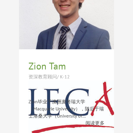
成长需求，帮助家庭制定个性化升学
规划。她不仅熟悉不同国家教育体系
之间的差异，也深刻理解家长与学生
在留学过程中的关注点与挑战，擅长
从学生长期发展角度出发，寻找最匹
配的学校与成长路径。
Yanni曾多次赴美实地探访寄宿学
校，与众多招生官保持长期良好的合
作关系，对学校文化、录取偏好及校
Zion Tam
园特色拥有第一手认知。迄今为止，
她已成功协助学生获得菲利普斯埃克
资深教育顾问/ K-12
塞特中学（Phillips Exeter
Academy）、菲利普斯安多佛学校
（Phillips Academy Andover）、圣
Zion毕业于澳洲麦考瑞大学
保罗中学（St. Paul’s School）、霍奇
（Macquarie University），随后于瑞
基斯中学（The Hotchkiss
士洛桑大学（University of
School）、米尔顿学校（Milton
Lausanne）进行文化与语言交流学
从事国际教育与低龄留学规划工作
阅读更多
Academy）、鲁米斯查菲高中（The
习。凭借国际化的教育背景与丰富的
11年来，Zion累计探访超过200所学
Loomis Chaffee School）、塔夫脱学