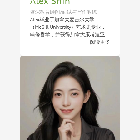
Alex Shin
资深教育顾问/面试与写作教练
Alex毕业于加拿大麦吉尔大学
（McGill University）艺术史专业，
辅修哲学，并获得加拿大康考迪亚大
学（Concordia University）艺术史硕
在长期的咨询工作中，Alex为学生提
阅读更多
士学位。凭借深厚的人文教育背景和
供一对一全流程升学指导，包括考试
丰富的北美升学指导经验，他对美国
规划（Standardized Testing
及加拿大大学招生体系有着深入理
Plans）、选校匹配（School
Alex始终坚持以学生为中心，通过深
解。
Selection）、文书指导与润色
入了解学生与家庭需求，在理想目标
（Essay Revision）以及面试模拟
与实际可行性之间取得平衡，帮助家
（Interview Simulations）等服务。
庭高效、透明地完成申请过程。其指
他尤其擅长通过叙事分析、创意写作
导学生已成功获得哈佛大学、耶鲁大
及深度访谈，帮助学生发掘自身独特
学、哥伦比亚大学、宾夕法尼亚大
经历与个人价值，打造兼具真实性与
学、布朗大学、康奈尔大学、约翰霍
竞争力的申请故事。
普金斯大学、巴纳德学院、韦尔斯利
学院、加州大学伯克利分校、艾默里
大学以及罗德岛设计学院等世界顶尖
大学录取。