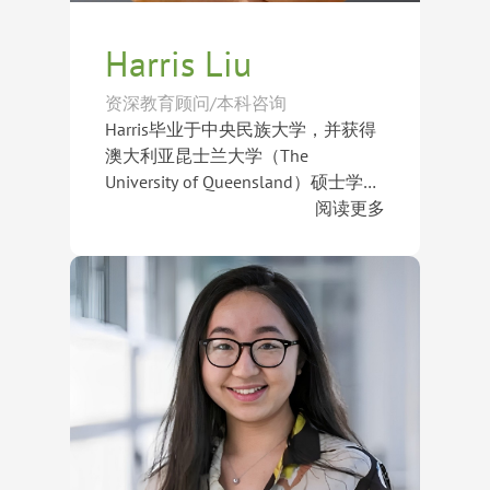
加州大学、纽约大学、北卡罗来纳大
学教堂山分校及布林莫尔学院等世界
Harris Liu
顶尖学府录取。
资深教育顾问/本科咨询
Harris毕业于中央民族大学，并获得
澳大利亚昆士兰大学（The
University of Queensland）硕士学
位。作为U.S. News Global Education
阅读更多
认证顾问，他长期专注于海外顶尖院
在多年的升学指导工作中，Harris累
校申请规划，凭借丰富的行业经验和
计帮助300余名学生成功申请世界知
深入的招生研究，帮助学生制定个性
名大学及艺术院校。他不仅熟悉美
化升学策略，实现学术目标与个人发
国、英国、澳大利亚等主流留学国家
展规划。
的申请体系，更擅长根据学生的学术
除了综合性大学申请外，Harris在艺
背景、兴趣特长及职业目标，制定兼
术与创意类院校申请领域也拥有丰富
具竞争力与可行性的申请方案。
经验，对作品集规划、个人定位及艺
术背景塑造有深入理解。他曾成功指
导学生获得芝加哥大学、康奈尔大
学、约翰霍普金斯大学、加州大学洛