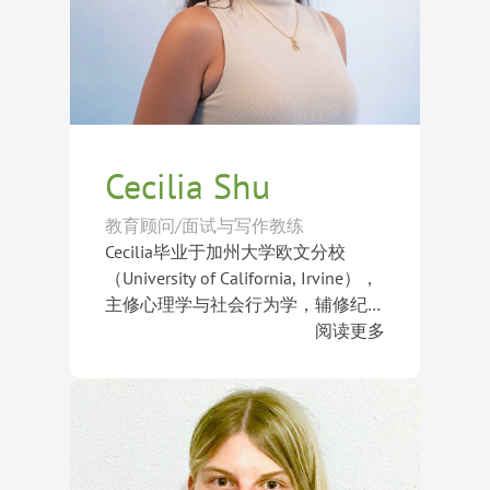
约大学、伊利诺伊大学香槟分校、加
州大学戴维斯分校、圣路易斯华盛顿
大学、东北大学、加州大学欧文分
校、波士顿学院及多伦多大学等世界
知名大学录取
Cecilia Shu
教育顾问/面试与写作教练
Cecilia毕业于加州大学欧文分校
（University of California, Irvine），
主修心理学与社会行为学，辅修纪实
文学；随后于纽约大学（New York
阅读更多
University）获得纪实文学艺术硕士
在美国学习和工作期间，Cecilia曾担
学位。心理学与写作的跨学科背景，
任纽约知名时尚杂志《V Magazine》
使她对学生成长、思维发展及表达能
的时尚与文化撰稿人，并为多家国际
力培养有着独到见解。
英文媒体撰写文化、科技及教育领域
文章，积累了丰富的专业写作与内容
与此同时，Cecilia曾于加州课后辅导
创作经验。她深谙如何通过文字讲述
中心担任小学阶段导师，为一年级至