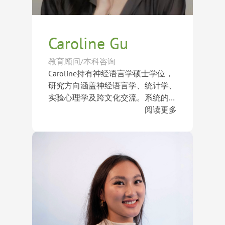
Caroline Gu
教育顾问/本科咨询
Caroline持有神经语言学硕士学位，
研究方向涵盖神经语言学、统计学、
实验心理学及跨文化交流。系统的学
术训练与严谨的研究背景，使她具备
在加入国际教育行业之前，Caroline
阅读更多
出色的分析能力和敏锐的观察视角，
曾于国内知名加州体系国际学校任
能够从学生的学术表现、个性特质及
教，深入了解美国加州教育体系的课
成长需求出发，提供科学且个性化的
程设置、教学理念及学生培养模式。
Caroline始终相信，教育不仅是知识
升学指导。
通过长期与来自不同文化背景学生的
的传递，更是激发学生内在潜能与成
互动，她积累了丰富的教育实践经
长动力的过程。她以真诚、专业且富
验，对学生在学术发展、个人成长及
有同理心的咨询风格陪伴学生成长，
未来规划过程中所面临的挑战有着深
帮助他们发现自身优势，建立自信，
刻理解。
并制定清晰的发展路径。其指导学生
已成功获得加州大学伯克利分校、纽