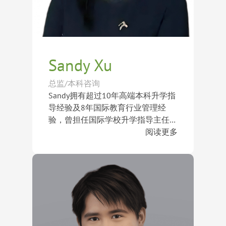
教育体系的不同，并乐于通过分享留
School, Peddie School, The Webb
学经验，让家庭与学生能够更全面地
Schools, Loomis Chaffee School,
理解两者之间的差异。
Cheltenham Ladies’ College, Downe
House School, Rugby School,
Dulwich College, Oundle School,
Sandy Xu
Shrewsbury School, Badminton
School, Aiglon College, College
总监/本科咨询
Alpin Beau Soleil 等。
Sandy拥有超过10年高端本科升学指
导经验及8年国际教育行业管理经
验，曾担任国际学校升学指导主任，
深度参与学生学术规划、活动发展及
她毕业于美国圣约翰大学（St. John’s
阅读更多
全球名校申请指导工作。
University）风险管理与精算专业，
并获得纽约大学（New York
University）项目管理硕士学位。凭
Sandy曾参与纽约教育咨询机构项
借扎实的数据分析背景及国际化教育
目，并拥有华尔街风险分析工作经
视野，徐老师善于从学生的个性特
验。她同时是《中国留学白皮书》撰
点、学术潜力和长期发展目标出发，
稿人之一，以及本科升学规划模型
Sandy已成功指导众多学生获得美国
为学生量身打造具有竞争力的升学规
与“爬藤方法论”发起人。多年来，她
常春藤盟校、英国G5及世界顶尖大