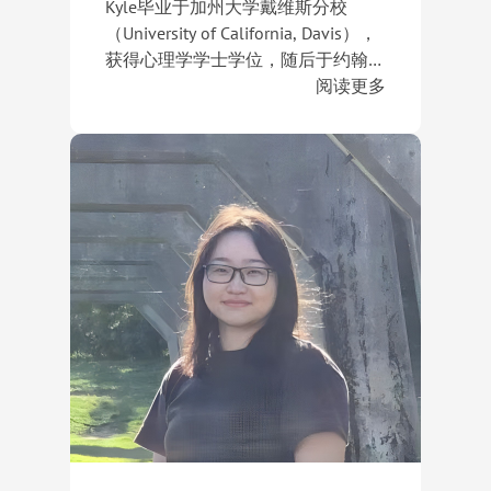
学生成功申请菲利普斯安多佛学校
Kyle毕业于加州大学戴维斯分校
（Phillips Academy Andover）、菲
（University of California, Davis），
利普斯埃克塞特中学（Phillips
获得心理学学士学位，随后于约翰霍
Exeter Academy）、霍奇基斯中学
普金斯大学（Johns Hopkins
阅读更多
（The Hotchkiss School）、乔特罗
University）取得教育学硕士学位。
多年来，Kyle专注于美国本科申请指
斯玛丽霍尔学校（Choate Rosemary
心理学与教育学的跨学科背景，使她
导，深耕国际教育咨询领域。她擅长
Hall）、劳伦斯威尔学校（The
对学生成长、学习发展及大学申请规
运用系统化思维与个性化辅导相结合
Lawrenceville School）、佩迪中学
划有着深入理解。
的方式，帮助学生发掘自身潜力、明
（Peddie School）及布莱尔学院
确发展方向，并根据学生的学术兴
在申请规划过程中，Kyle为学生提供
（Blair Academy）等美国顶尖寄宿学
趣、个人特点及长期目标制定切实可
全方位指导，包括标化考试规划、课
校。
行的升学策略。她注重启发式沟通，
程选择策略、课外活动规划、背景提
通过引导学生探索兴趣与价值观，帮
升项目设计、核心能力培养、夏校申
助他们建立内在驱动力和长期成长能
请、大学选校、文书与简历打造以及
截至目前，Kyle已成功指导学生获得
力。
面试辅导等。她始终坚持以学生为中
斯坦福大学（Stanford
心，帮助学生在激烈的大学申请竞争
University）、哥伦比亚大学
中展现真实且独特的优势。
（Columbia University）、康奈尔大
学（Cornell University）、约翰霍普
金斯大学（Johns Hopkins
University）、加州大学伯克利分校