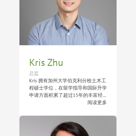
Kris Zhu
总监
Kris 拥有加州大学伯克利分校土木工
程硕士学位，在留学指导和国际升学
申请方面积累了超过15年的丰富经
验。
作为国际大学招生咨询协会
阅读更多
（IACAC）认证的高级职业规划师，
Kris 将职业生涯致力于帮助学生实现
学业与职业目标。凭借对全球教育体
阅读更多
系和升学流程的深刻理解，Kris 为学