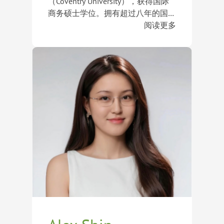
（Coventry University），获得国际
府。她始终致力于帮助学生找到最适
College）、温切斯特公学
商务硕士学位。拥有超过八年的国际
合自己的成长平台，实现学术与个人
（Winchester College）、萝实学院
教育与升学指导经验，累计帮助逾百
在长期的顾问工作中，Alex服务过来
阅读更多
发展的全面提升。
（Institut Le Rosey）及艾格隆学院
名学生成功申请世界顶尖大学，对美
自国内外不同教育体系的学生，包括
（Aiglon College）等世界顶尖学府
国、英国、加拿大及中国香港等地区
人大附中、上海世外、深国交等国内
录取。他始终相信，成功的教育规划
的申请体系与招生特点有着深入理
知名学校，以及Milton Academy、
Alex尤其擅长在规划阶段通过系统性
不仅是进入名校，更是帮助学生找到
解。
The Webb Schools、Upper Canada
探索帮助学生明确发展方向，设计个
最适合自己的成长道路，培养面向未
College（UCC）等海外顶尖中学。他
性化的活动与背景提升方案；在申请
来的能力与全球视野。
能够根据学生的学术背景、兴趣方向
阶段则通过科学的时间管理、项目推
及个人特质，制定切实可行且具有竞
进及心理支持，帮助学生和家庭高效
争力的长期发展规划。
完成申请流程，缓解焦虑，实现最佳
申请结果。其指导学生已成功获得芝
加哥大学、杜克大学、约翰斯霍普斯
大学、乔治城大学、卡耐基梅隆大
学、加州大学洛杉矶分校、加州大学
伯克利分校、加州大学圣迭戈分校、
加州大学圣塔芭芭拉分校、埃默里大
学、波士顿大学、东北大学及凯斯西
储大学等世界知名大学录取。