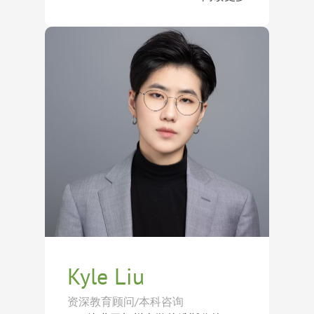
Leadership Award）”。大学期间，他
作为一位深度融贯中西文化背景的教
进入美国顶尖文理学院Bowdoin
育顾问，Kevin拥有扎实的批判性思
College（鲍登学院）学习经济学、
维、写作能力及公众演讲能力。他擅
东亚研究及教育学，并在复旦大学完
长帮助学生发掘个人亮点，提升表达
成中国语言与文化硕士学位。目前，
能力，并通过文书指导、面试培训及
从事教育咨询工作七年多来，Kevin
他同时担任Bowdoin College校友面
长期规划帮助学生展现最真实且最具
已成功帮助众多学生获得世界顶尖大
试官，持续参与优秀学生的选拔与评
竞争力的自己。
学录取，包括麻省理工学院
估工作。
（MIT）、宾夕法尼亚大学
（University of Pennsylvania）、达
特茅斯学院（Dartmouth
College）、芝加哥大学（University
of Chicago）、康奈尔大学（Cornell
University）、哥伦比亚大学
（Columbia University）、西北大学
（Northwestern University）、约翰
霍普金斯大学（Johns Hopkins
Kyle Liu
University）及剑桥大学（University
of Cambridge）等。同时，他也帮助
资深教育顾问/本科咨询