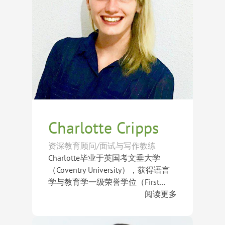
有深度、有温度且富有影响力的个人
五年级学生设计课程与课后活动，积
故事。
累了丰富的学生辅导经验。她热衷于
激发学生的独立思考能力与表达能
力，尤其擅长英文写作指导、批判性
思维培养及个人故事挖掘，帮助学生
在学术与个人成长过程中建立自信，
并找到属于自己的声音。
Charlotte Cripps
资深教育顾问/面试与写作教练
Charlotte毕业于英国考文垂大学
（Coventry University），获得语言
学与教育学一级荣誉学位（First
Class Honours）。她在国际教育领
阅读更多
域拥有超过10年的丰富经验，曾任
凭借语言学与教育学背景，Charlotte
职于考文垂大学国际招生办公室，为
长期从事语言教学工作，教授英语、