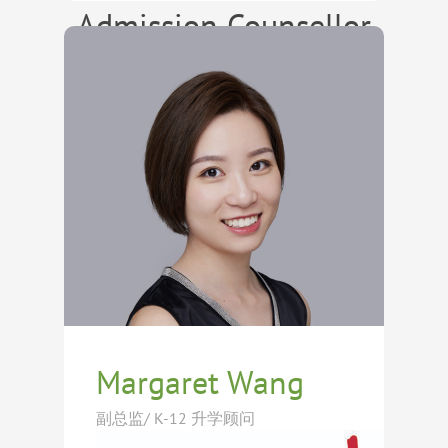
Economics）经济与国际关系双硕士
年，Gary擅长结合学生的个人背景、
Admission Counsellor
学位。中学时期通过纽约特殊高中入
学术兴趣及成长经历，制定精准而个
学考试（SHSAT），进入全美顶尖公
性化的升学策略。他尤其善于挖掘学
立高中——布朗克斯科学高中
生在跨文化背景、学科交叉兴趣及领
多年来，Gary已成功指导学生获得哈
（Bronx High School of Science），
导力发展方面的独特优势，帮助学生
佛大学、耶鲁大学、普林斯顿大学、
亲身经历美国顶尖公立教育体系及世
打造真实、有深度且不可复制的申请
斯坦福大学（HYPS）、哥伦比亚大
界名校申请全过程，对美英教育体系
形象。在文书规划、活动设计、选校
学、宾夕法尼亚大学、康奈尔大学、
阅读更多
与招生逻辑有深刻理解。
策略及整体申请布局方面拥有丰富经
布朗大学等美国顶尖名校录取，同时
验，始终坚持引导学生真诚表达自
帮助众多学生进入英国G5大学、加
我，展现最优秀的自己。
拿大顶尖大学及香港知名学府。凭借
全球化视野与丰富的申请经验，他致
力于帮助每一位学生突破边界，找到
最适合自己的成长与发展道路。
Margaret Wang
副总监/ K-12 升学顾问