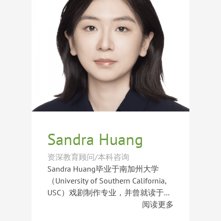
的挑战，善于通过观察与沟通发掘学
作为面试指导顾问，Priscilla尤其擅
生的潜在优势，并根据学生的个性特
长帮助学生建立自信、提升表达能力
点设计针对性的学习与发展方案。
及沟通技巧。她结合丰富的教学经验
和成熟有效的辅导方法，引导学生在
面试中展现真实且优秀的自己。迄今
为止，她已成功指导学生获得菲利普
斯埃克塞特中学（Phillips Exeter
Academy）、菲利普斯安多佛学校
（Phillips Academy Andover）、圣
保罗学校（St. Paul’s School）、米尔
顿学院（Milton Academy）、迪尔菲
尔德学院（Deerfield Academy）、艾
Sandra Huang
玛维拉德学校（Emma Willard
School）、波特女子高中（Miss
资深教育顾问/本科咨询
Porter’s School）、马德拉学校（The
Sandra Huang毕业于南加州大学
Madeira School）、爱普比学院
（University of Southern California,
（Appleby College）及菲尔中学
USC）戏剧制作专业，并曾就读于美
（Fay School）等世界顶尖寄宿学校
国顶级私立寄宿女校。她对美国寄宿
阅读更多
录取。
学校与大学教育体系拥有深入理解，
拥有七年的国际教育与大学申请指导