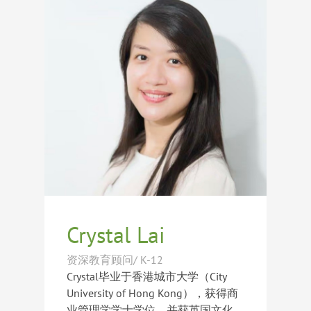
国际学生提供升学咨询、文书指导及
拉丁语、法语、德语及西班牙语多
申请规划服务，对海外学校招生流程
年。她深刻理解学生在语言学习过程
及录取标准有着深入理解。
中的挑战与成长需求，并善于帮助学
Charlotte始终热衷于帮助学生寻找最
生建立学习信心、提升沟通表达能力
适合自己的教育发展路径。她结合丰
和学术写作能力。
富的招生经验与个性化指导方式，帮
助学生充分展现自身优势，成功获得
众多世界顶尖大学及中学录取，包括
伦敦大学学院（UCL）、华威大学
（University of Warwick）、伯明翰
大学（University of Birmingham）、
菲利普斯安多佛学校（Phillips
Academy Andover）、乔特罗斯玛丽
霍尔学校（Choate Rosemary
Hall）、霍奇基斯中学（The
Crystal Lai
Hotchkiss School）、威斯敏斯特学
校（Westminster School）、圣保罗
资深教育顾问/ K-12
女子学校（St Paul’s Girls’
Crystal毕业于香港城市大学（City
School）、切尔滕纳姆女子学院
University of Hong Kong），获得商
（Cheltenham Ladies’ College）、博
业管理学学士学位，并获英国文化协