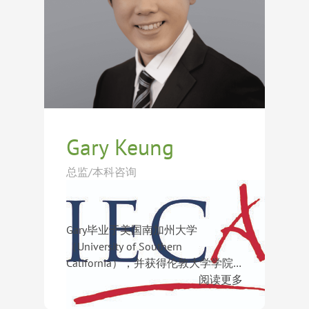
划方案。
持续研究世界顶尖大学招生趋势，致
学录取，深受学生与家长信赖。
力于帮助学生发掘个人优势、塑造独
阅读更多
特成长故事，并在激烈的全球申请竞
争中脱颖而出。
Gary Keung
总监/本科咨询
Gary毕业于美国南加州大学
（University of Southern
California），并获得伦敦大学学院
（University College London）与高
阅读更多
等经济学院（Higher School of
从事国际教育与升学规划工作11