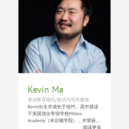
商业分析、沟通协作及项目管理经
验。他能够从教育与职业发展的双重
除了教育咨询工作外，Justin曾在肯
视角出发，帮助学生更清晰地规划未
尼亚、美国等多个国家参与支教项
来成长方向。
目，协助贫困地区修建教学设施，并
为当地学生教授文化课程和体育课
程。他始终相信教育能够改变人生，
也因此对陪伴学生成长充满热情。凭
借自身寄宿高中经历及曾担任宿舍管
理员的经验，他不仅关注学生的学术
发展，更重视独立能力、责任感及综
合素质的培养，帮助学生在学业与生
活中实现全面成长。
Kevin Ma
资深教育顾问/面试与写作教练
Kevin出生并成长于纽约，高中就读
于美国顶尖寄宿学校Milton
Academy（米尔顿学院），并荣获学
校颁发的“杰出领袖奖（Outstanding
阅读更多