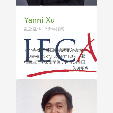
School）、布莱尔学院（Blair
Academy）、佩迪中学（The Peddie
School）、鲁米斯查菲高中（The
Yanni Xu
Loomis Chaffee School）、圣马克学
校（St. Mark’s School）、哈克学校
副总监/ K-12 升学顾问
（The Harker School）、霍普金斯学
校（The Hopkins School），以及英
国的切腾姆女子学院（Cheltenham
Yanni毕业于英国哈德斯菲尔德大学
Ladies’ College）、唐屋中学
（University of Huddersfield），获
（Downe House School）、博耐顿
得商业理学硕士学位，拥有14年国
学院（Benenden School）等世界知
际教育与留学规划经验。多年来，她
阅读更多
名学府。她始终致力于帮助每一位学
专注于中学阶段升学指导，累计帮助
生找到最适合自己的成长道路，实现
超过100个家庭成功申请美国、英
学术与个人发展的双重突破。
国、加拿大及瑞士等国家的优质学
校，对各国教育体系、课程设置及招
生特点有着深入理解。
凭借丰富的行业经验，Yanni能够精
准分析学生的学术背景、兴趣特长及