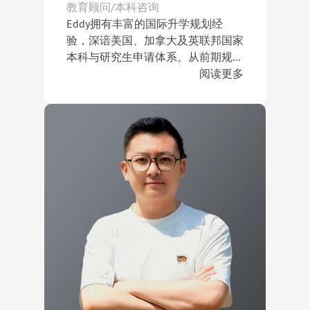
学（Dulwich College）、费特斯学院
教育顾问/本科咨询
（Fettes College）、劳伦斯威尔学
Eddy拥有丰富的国际升学规划经
校（The Lawrenceville School）、
验，深谙美国、加拿大及英联邦国家
米德尔塞克斯学校（Middlesex
本科与研究生申请体系。从前期规
School）、主教高中（Episcopal
划、选校策略、背景提升到文书指导
阅读更多
High School）等顶尖中学录取；同
及申请管理，他能够为学生提供全流
作为STEM领域及“逆袭型申请”规划
时帮助学生进入剑桥大学
程、个性化的升学咨询服务，帮助学
专家，Eddy尤其擅长帮助学术背景
（University of Cambridge）、伯明
生在竞争激烈的申请环境中脱颖而
不占优势的学生发掘潜力、重塑申请
翰大学（University of
出。
竞争力。他曾成功帮助一位本科平均
Birmingham）、曼彻斯特大学（The
成绩不足80%的学生获得哥伦比亚大
在本科申请与转学领域，Eddy也帮
University of Manchester）等世界知
学生物统计学硕士录取；更帮助一位
助多名来自中国普通高校的学生成功
名大学。
本科GPA仅2.58、雅思成绩6.5分的学
转入美国Top 40大学。凭借严谨的专
生成功获得哥伦比亚大学生物医学工
业能力、清晰的申请策略以及高度负
程硕士录取，展现出卓越的个案规划
责的服务态度，他深受学生与家长信
与申请策略能力。
赖。其指导学生已成功获得耶鲁大
学、宾夕法尼亚大学、哥伦比亚大
学、杜克大学、约翰霍普金斯大学、
西北大学、康奈尔大学、加州大学伯
克利分校、加州大学洛杉矶分校、南