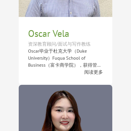
斯威尔学校（The Lawrenceville
School）、乔特罗斯玛丽霍尔学校
（Choate Rosemary Hall）、布莱尔
学院（Blair Academy）、圣安德鲁学
院（St. Andrew’s School）、克兰布
Oscar Vela
鲁克学校（Cranbrook Schools）、
布鲁克斯学校（Brooks School）、
资深教育顾问/面试与写作教练
威斯敏斯特学校（Westminster
Oscar毕业于杜克大学（Duke
School）、北野山高中（Northfield
University）Fuqua School of
Mount Hermon）、摩尔西斯堡学院
Business（富卡商学院），获得管理
（Mercersburg Academy）、鹰溪中
学硕士学位。本科期间就读于佛罗里
阅读更多
学（Eaglebrook School）、菲尔中
达国际大学（Florida International
Oscar长期投身于国际教育领域，对
学（Fay School）、印第安山中学
University），完成国际关系与地理
学生成长与升学规划充满热情。他尤
（Indian Mountain School）及比门
学双学位，并辅修法语。多元化的学
其擅长文书指导与个人故事塑造，善
特学校（The Bement School）等美
术背景赋予他广阔的国际视野，以及
于通过深入交流和启发式提问，引导
国顶尖寄宿学校录取。
对全球教育体系与学生发展的深刻理
学生在写作过程中进行系统性的自我
在申请指导过程中，Oscar不仅关注
解。
探索与反思，帮助他们发掘真正属于
申请结果，更重视学生思维能力、表
自己的成长经历、价值观与人生目
达能力及自我认知的提升。他相信优
标。
秀的申请文书源于真实而深刻的自我