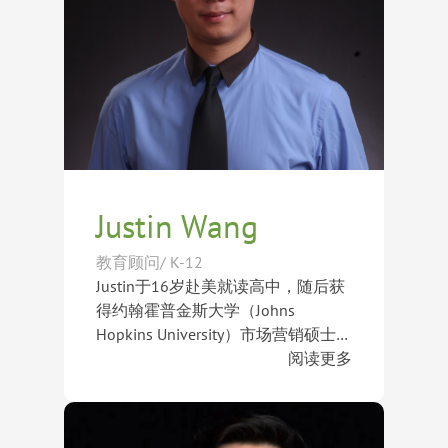
长。
拆解为清晰易懂的解题思路，通过科
学高效的方法帮助学生快速掌握考试
技巧，提升成绩表现。其严谨而富有
启发性的教学风格深受学生与家长认
可，帮助众多学生在学术能力与标准
化考试中取得优异成果。
Justin Wang
教育顾问/ K-12
Justin于16岁赴美就读高中，随后获
得约翰霍普金斯大学（Johns
Hopkins University）市场营销硕士学
位，在美国拥有超过10年的学习、
阅读更多
工作与生活经历。长期浸润于美国教
毕业后，Justin曾担任普华永道
育环境，使他对美国私立高中、寄宿
（PwC）咨询顾问，为多家企业提供
体系及学生成长模式有着深刻理解。
战略与运营咨询服务，积累了丰富的