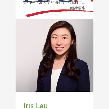
寄宿中学及大学的海外升学规划与申
请指导。她热衷于启发和培养年轻一
迄今为止，Ashmita 已帮助超过200
阅读更多
代，这也是推动她不断前行的动力。
位学生成功进入美国、英国、加拿大
Ashmita 拥有丰富的项目设计经验，
和瑞士的顶尖寄宿中学及大学，其中
尤其擅长面试培训与背景提升。她与
包括：Phillips Exeter Academy、
阅读更多
一支才华横溢的团队紧密合作，以创
Phillips Academy Andover、Choate
意为载体设计课程，帮助学生提升自
Rosemary Hall、Groton School、St.
信与沟通能力。她亲切温暖的笑容，
Paul’s School、The Hotchkiss
让人们乐于向她寻求意见，并信赖她
School、The Lawrenceville
的专业建议。
School、Milton Academy、The
Loomis Chaffee School、The Taft
School、The Peddie School、Blair
Academy、The Webb Schools、
Upper Canada College、Appleby
College、Bishop Strachan School、
Oundle School、University of
Pennsylvania、Brown University、
University of Chicago、Dartmouth
Iris Lau
College、University of California,